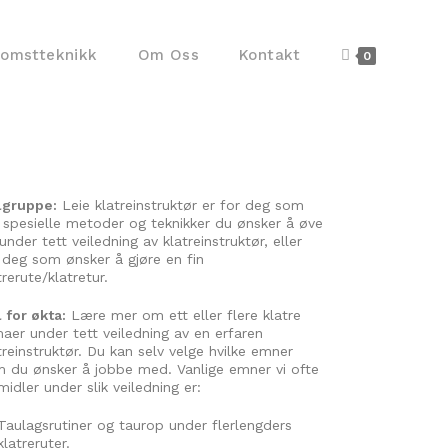
komstteknikk
Om Oss
Kontakt
0
lgruppe:
Leie klatreinstruktør er for deg som
 spesielle metoder og teknikker du ønsker å øve
under tett veiledning av klatreinstruktør, eller
 deg som ønsker å gjøre en fin
trerute/klatretur.
 for økta:
Lære mer om ett eller flere klatre
aer under tett veiledning av en erfaren
treinstruktør. Du kan selv velge hvilke emner
 du ønsker å jobbe med. Vanlige emner vi ofte
midler under slik veiledning er:
Taulagsrutiner og taurop under flerlengders
klatreruter.