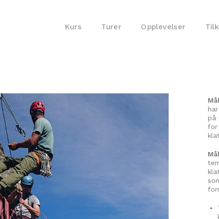
Kurs
Turer
Opplevelser
Til
Må
har
på 
for
kla
Mål
tem
kla
som
for