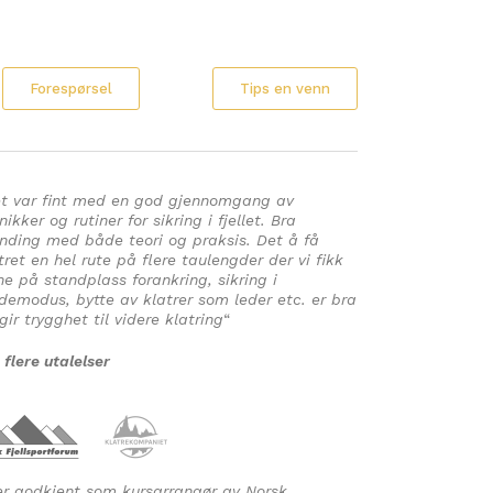
Forespørsel
Tips en venn
t var fint med en god gjennomgang av
nikker og rutiner for sikring i fjellet. Bra
nding med både teori og praksis. Det å få
tret en hel rute på flere taulengder der vi fikk
ne på standplass forankring, sikring i
demodus, bytte av klatrer som leder etc. er bra
gir trygghet til videre klatring
“
 flere utalelser
er godkjent som kursarrangør av Norsk