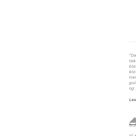
”De
tek
bla
kla
tre
gui
og 
Les
Vi 