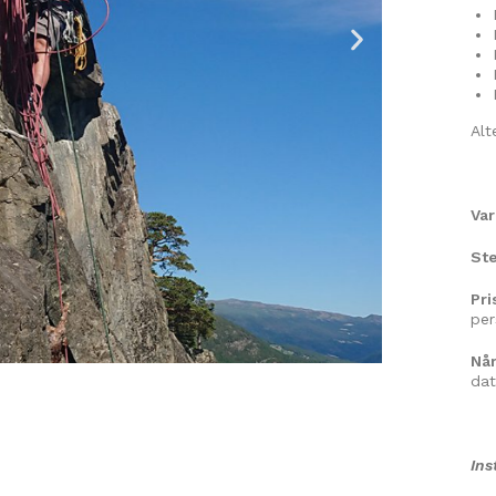
Alt
Va
Ste
Pri
per
Nå
dat
Ins