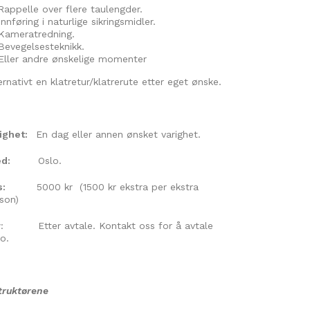
Rappelle over flere taulengder.
Innføring i naturlige sikringsmidler.
Kameratredning.
Bevegelsesteknikk.
Eller andre ønskelige momenter
ernativt en klatretur/klatrerute etter eget ønske.
righet:
En dag eller annen ønsket varighet.
d:
Oslo.
s:
5000 kr (1500 kr ekstra per ekstra
son)
r
: Etter avtale. Kontakt oss for å avtale
o.
truktørene