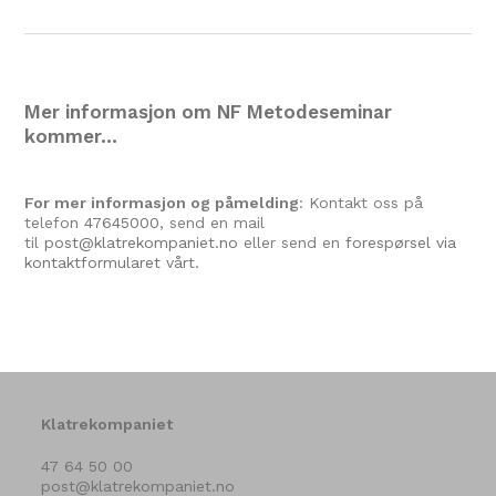
Mer informasjon om NF Metodeseminar
kommer…
For mer informasjon og påmelding
: Kontakt oss på
telefon
47645000
, send en mail
til
post@klatrekompaniet.no
eller send en
forespørsel via
kontaktformularet vårt.
Klatrekompaniet
47 64 50 00
post@klatrekompaniet.no