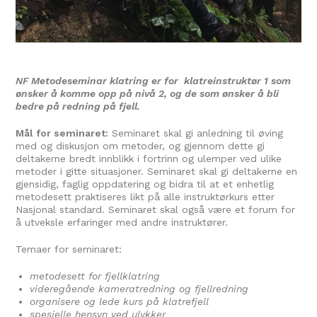
NF Metodeseminar klatring er for klatreinstruktør 1 som
ønsker å komme opp på nivå 2, og de som ønsker å bli
bedre på redning på fjell.
Mål for seminaret:
Seminaret skal gi anledning til øving
med og diskusjon om metoder, og gjennom dette gi
deltakerne bredt innblikk i fortrinn og ulemper ved ulike
metoder i gitte situasjoner. Seminaret skal gi deltakerne en
gjensidig, faglig oppdatering og bidra til at et enhetlig
metodesett praktiseres likt på alle instruktørkurs etter
Nasjonal standard. Seminaret skal også være et forum for
å utveksle erfaringer med andre instruktører.
Temaer for seminaret:
metodesett for fjellklatring
videregående kameratredning og fjellredning
organisere og lede kurs på klatrefjell
spesielle hensyn ved ulykker