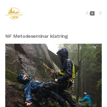
0
NF Metodeseminar klatring