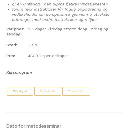
gi en innføring i den alpine fjellredningstjenesten
forum hvor instruktører får faglig oppdatering og
vedlikeholder sin kompetanse gjennom å utveksle
erfaringer med andre instruktører og miljøer
Varighet:
2,5 dager. (fredag ettermiddag, lørdag og
søndag)
Sted:
Oslo.
Pris:
4800 kr per deltager
Kursprogram
Meld deg på
Forespørsel
Tips en venn
Dato for metodeseminar