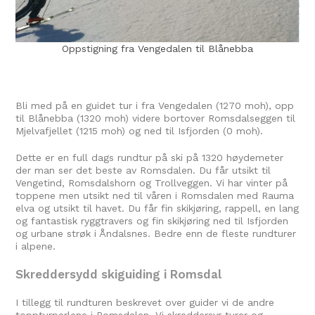
ra Vengedalen til Blånebba
Toppen av Blånebba (132
bakgr
Bli med på en guidet tur i fra Vengedalen (1270 moh), opp
til Blånebba (1320 moh) videre bortover Romsdalseggen til
Mjelvafjellet (1215 moh) og ned til Isfjorden (0 moh).
Dette er en full dags rundtur på ski på 1320 høydemeter
der man ser det beste av Romsdalen. Du får utsikt til
Vengetind, Romsdalshorn og Trollveggen. Vi har vinter på
toppene men utsikt ned til våren i Romsdalen med Rauma
elva og utsikt til havet. Du får fin skikjøring, rappell, en lang
og fantastisk ryggtravers og fin skikjøring ned til Isfjorden
og urbane strøk i Åndalsnes. Bedre enn de fleste rundturer
i alpene.
Skreddersydd skiguiding i Romsdal
I tillegg til rundturen beskrevet over guider vi de andre