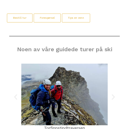
Bestill tur
Forespørsel
Tips en venn
Noen av våre guidede turer på ski
Torfinnstindtraversen