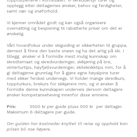
toppturperlene i Romsdalen. Vi skreddersyr turer og
opplegg etter deltagernes ønsker, behov og ferdigheter,
samt vær og snøforhold.
Vi kjenner området godt og kan også organisere
overnatting og bespisning til rabatterte priser om det er
ønskelig.
Vårt hovedfokus under skiguiding er sikkerheten til gruppa,
dernest å finne den beste snøen og ha det artig på ski. I
tillegg ønsker vi å formidle mest mulig kunnskap om
skredtemaet og skredvurderinger, skikjøring på bre,
vinterturtips, høyfjellsvurderinger, skiteknikktips mm, for å
gi deltagerne grunnlag for å gjøre egne høyalpine turer
med sikker ferdsel undervegs. Vi holder mange skredkurs,
toppturkurs, brekurs for skikjørere mm, og vi ønsker å
formidle denne kunnskapen underveis dersom deltagere
ønsker kompetanseheving innenfor disse emnene.
Pris:
5500 kr per guide pluss 500 kr per deltager.
Maksimum 6 deltagere per guide.
Om guiden har kostnader knyttet til reise og opphold kan
prisen bli noe høyere.